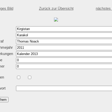
iges Bild
Zurück zur Übersicht
nächstes 
af
hmejahr
rkungen
pe
er
en
ort