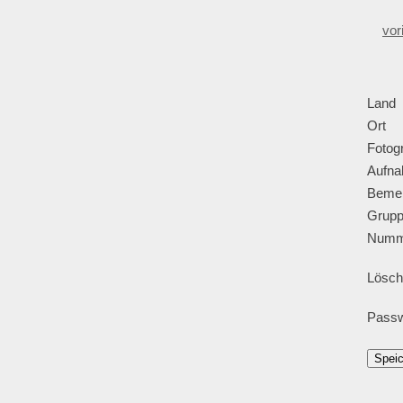
vor
Land
Ort
Fotogr
Aufna
Beme
Grup
Numm
Lösch
Passw